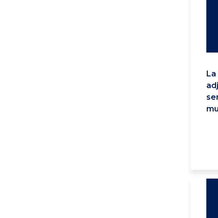
La 
adj
se
mu