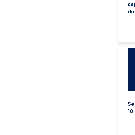
se
du
Se
10