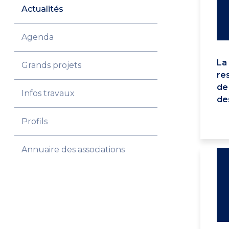
Actualités
Agenda
La 
Grands projets
re
de 
Infos travaux
de
Profils
Annuaire des associations