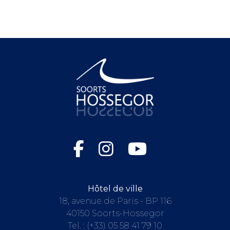
Hôtel de ville
18, avenue de Paris - BP 116
40150 Soorts-Hossegor
Tel. :
(+33) 05 58 41 79 10