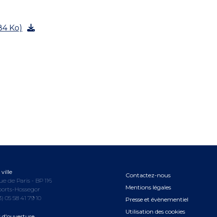
84 Ko)
ville
Contactez-nous
ue de Paris - BP 116
Mentions légales
oorts-Hossegor
3) 05 58 41 79 10
Presse et évènementiel
Utilisation des cookies
s d'ouverture