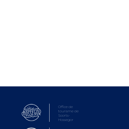
Office de
tourisme de
Soorts-
Hossegor