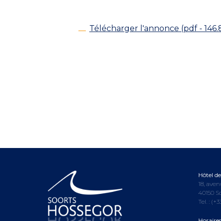
Télécharger l'annonce (pdf - 146.
Hôtel de 
18, aven
40150 S
Tel. :
(+3
Horaire