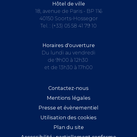
Hôtel de ville
18, avenue de Paris - BP 116
40150 Soorts-Hossegor
Tel. :
(+33) 05 58 41 79 10
Horaires d'ouverture
Du lundi au vendredi
de 9h00 à 12h30
et de 13h30 à 17h00
Contactez-nous
Mentions légales
Presse et évènementiel
Utilisation des cookies
Plan du site
Accessibilité : partiellement conforme