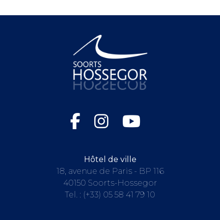
Hôtel de ville
18, avenue de Paris - BP 116
40150 Soorts-Hossegor
Tel. :
(+33) 05 58 41 79 10