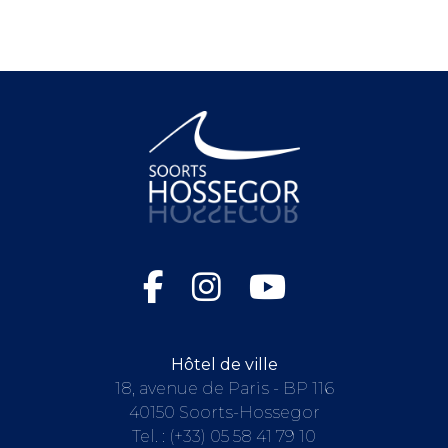
Hôtel de ville
18, avenue de Paris - BP 116
40150 Soorts-Hossegor
Tel. :
(+33) 05 58 41 79 10