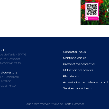
ville
Contactez-nous
ue de Paris - BP 116
Mentions légales
oorts-Hossegor
3) 05 58 41 79 10
Presse et évènementiel
Utilisation des cookies
s d'ouverture
Plan du site
i au vendredi
 à 12h30
Accessibilité : partiellement con
3h30 à 17h00
Services municipaux
Tous droits réservés © Ville de Soorts-Hossegor