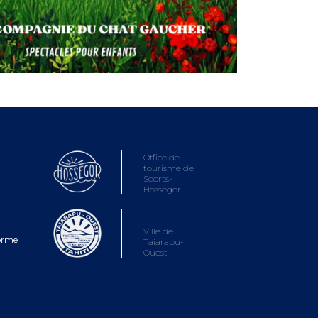
Office de
tourisme de
Soorts-
Hossegor
Ville de
forme
Taiarapu-
Ouest