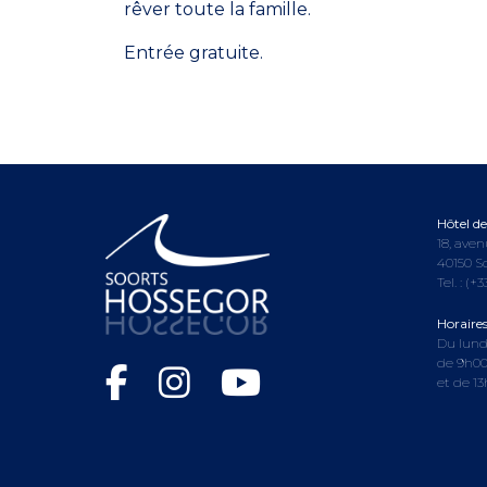
rêver toute la famille.
Entrée gratuite.
Hôtel de 
18, aven
40150 S
Tel. :
(+3
Horaire
Du lund
de 9h00
et de 1