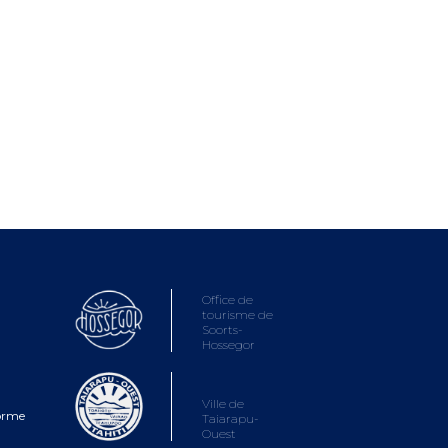
Office de
tourisme de
Soorts-
Hossegor
Ville de
forme
Taiarapu-
Ouest