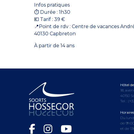
Infos pratiques
⏱️ Durée : 1h30
💶 Tarif : 39 €
📍Point de rdv : Centre de vacances And
40130 Capbreton
À partir de 14 ans
Hôtel de 
18, aven
40150 S
Tel. :
(+3
Horaire
Du lund
de 9h00
et de 1