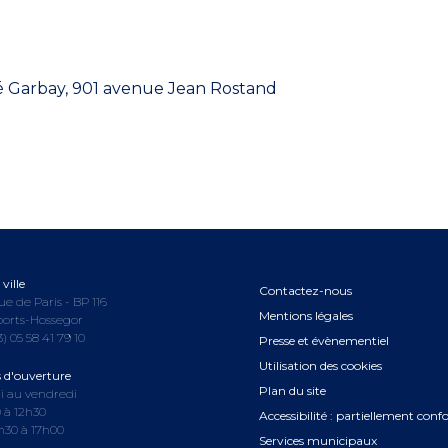
ré Garbay, 901 avenue Jean Rostand
ville
Contactez-nous
ue de Paris - BP 116
Mentions légales
oorts-Hossegor
3) 05 58 41 79 10
Presse et évènementiel
Utilisation des cookies
s d'ouverture
Plan du site
i au vendredi
 à 12h30
Accessibilité : partiellement con
3h30 à 17h00
Services municipaux