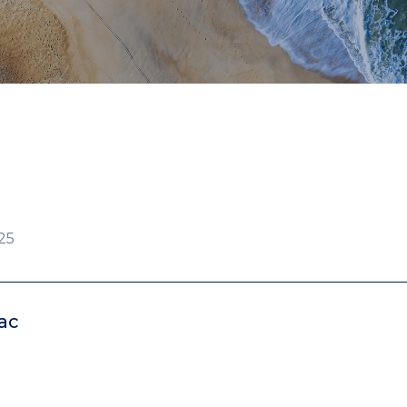
25
ac