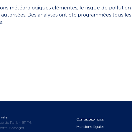
ions météorologiques clémentes, le risque de pollution 
 autorisées. Des analyses ont été programmées tous les 
e.
ville
Contactez-nous
ue de Paris - BP 116
Mentions légales
oorts-Hossegor